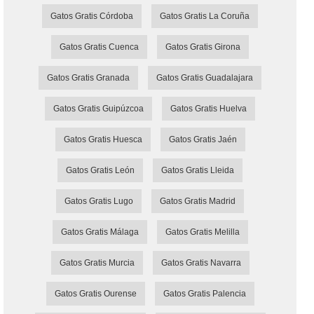
Gatos Gratis Córdoba
Gatos Gratis La Coruña
Gatos Gratis Cuenca
Gatos Gratis Girona
Gatos Gratis Granada
Gatos Gratis Guadalajara
Gatos Gratis Guipúzcoa
Gatos Gratis Huelva
Gatos Gratis Huesca
Gatos Gratis Jaén
Gatos Gratis León
Gatos Gratis Lleida
Gatos Gratis Lugo
Gatos Gratis Madrid
Gatos Gratis Málaga
Gatos Gratis Melilla
Gatos Gratis Murcia
Gatos Gratis Navarra
Gatos Gratis Ourense
Gatos Gratis Palencia