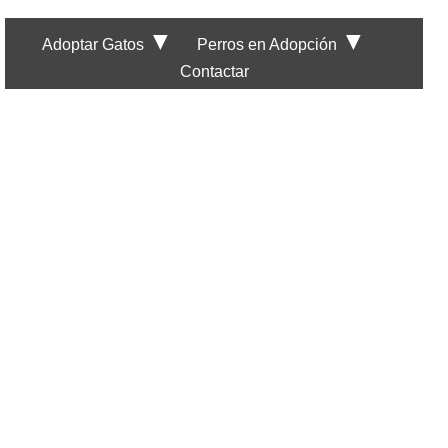
▼
▼
Adoptar Gatos
Perros en Adopción
Contactar