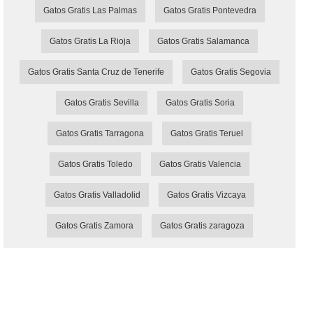
Gatos Gratis Las Palmas
Gatos Gratis Pontevedra
Gatos Gratis La Rioja
Gatos Gratis Salamanca
Gatos Gratis Santa Cruz de Tenerife
Gatos Gratis Segovia
Gatos Gratis Sevilla
Gatos Gratis Soria
Gatos Gratis Tarragona
Gatos Gratis Teruel
Gatos Gratis Toledo
Gatos Gratis Valencia
Gatos Gratis Valladolid
Gatos Gratis Vizcaya
Gatos Gratis Zamora
Gatos Gratis zaragoza