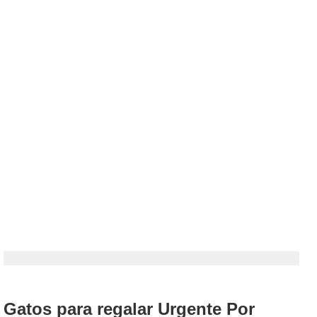
Gatos para regalar Urgente Por