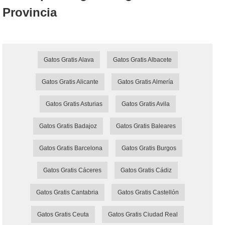
Provincia
Gatos Gratis Alava
Gatos Gratis Albacete
Gatos Gratis Alicante
Gatos Gratis Almería
Gatos Gratis Asturias
Gatos Gratis Avila
Gatos Gratis Badajoz
Gatos Gratis Baleares
Gatos Gratis Barcelona
Gatos Gratis Burgos
Gatos Gratis Cáceres
Gatos Gratis Cádiz
Gatos Gratis Cantabria
Gatos Gratis Castellón
Gatos Gratis Ceuta
Gatos Gratis Ciudad Real