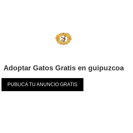
Adoptar Gatos Gratis en guipuzcoa
PUBLICA TU ANUNCIO GRATIS