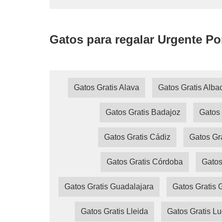
Gatos para regalar Urgente Po
Gatos Gratis Alava
Gatos Gratis Alba
Gatos Gratis Badajoz
Gatos 
Gatos Gratis Cádiz
Gatos Gra
Gatos Gratis Córdoba
Gatos
Gatos Gratis Guadalajara
Gatos Gratis 
Gatos Gratis Lleida
Gatos Gratis L