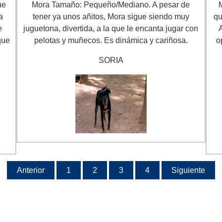
ue
Mora Tamaño: Pequeño/Mediano. A pesar de
a
tener ya unos añitos, Mora sigue siendo muy
qu
e
juguetona, divertida, a la que le encanta jugar con
que
pelotas y muñecos. Es dinámica y cariñosa.
o
SORIA
Anterior
1
2
3
4
Siguiente