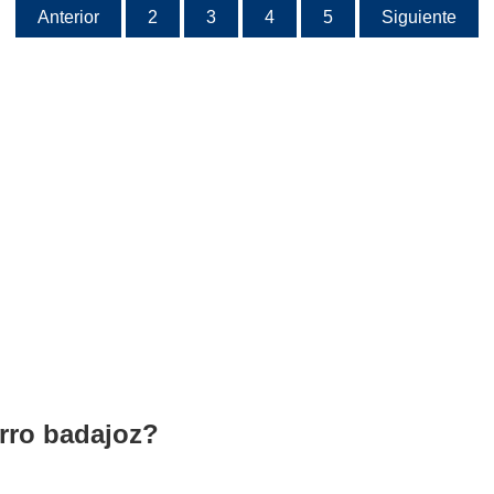
Anterior
2
3
4
5
Siguiente
rro badajoz?