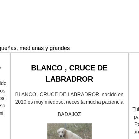
queñas, medianas y grandes
O
BLANCO , CRUCE DE
LABRADROR
ido
ros
BLANCO , CRUCE DE LABRADROR, nacido en
os!
2010 es muy miedoso, necesita mucha paciencia
iso
Tu
mil
BADAJOZ
pa
P
un