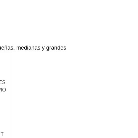
ueñas, medianas y grandes
ES
PIO
ST