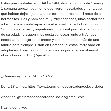
Estas preciosidades son DALÍ y SAM, dos cachorritos de 1 mes y
1 semana aproximadamente que fueron rescatados en una caja
que habían dejado junto a unos contenedores con el resto de sus
hermanitos. Dalí y Sam son muy muy cariñosos, unos cachorritos
a los que le encanta repartir besitos y saludar a todo el mundo.
Son muy sociables, y juguetones como cualquier otro cachorrito
de su edad. Te siguen y les gusta curiosear junto a ti. Ambos
necesitan un hogar en el crecer y ser un miembro más de una
familia para siempre. Están en Córdoba, si estás interesado en
adoptarles. Dales la oportunidad de conquistarte, escríbenos!
elarcadenoecordoba@gmail.com
¿Quieres ayudar a DALÍ y SAM?
Dona 1€ al mes: https://www.teaming.net/elarcadenoedecordoba
Apadrínal@! elarcadenoecordoba.socios@gmail.com
Haz tu donativo: