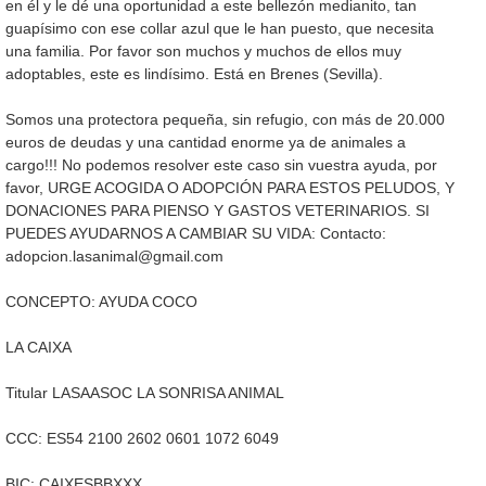
en él y le dé una oportunidad a este bellezón medianito, tan
guapísimo con ese collar azul que le han puesto, que necesita
una familia. Por favor son muchos y muchos de ellos muy
adoptables, este es lindísimo. Está en Brenes (Sevilla).
Somos una protectora pequeña, sin refugio, con más de 20.000
euros de deudas y una cantidad enorme ya de animales a
cargo!!! No podemos resolver este caso sin vuestra ayuda, por
favor, URGE ACOGIDA O ADOPCIÓN PARA ESTOS PELUDOS, Y
DONACIONES PARA PIENSO Y GASTOS VETERINARIOS. SI
PUEDES AYUDARNOS A CAMBIAR SU VIDA: Contacto:
adopcion.lasanimal@gmail.com
CONCEPTO: AYUDA COCO
LA CAIXA
Titular LASAASOC LA SONRISA ANIMAL
CCC: ES54 2100 2602 0601 1072 6049
BIC: CAIXESBBXXX