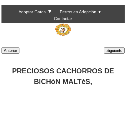
▼
Adoptar Gatos
Perros en Adopción
▼
Contactar
Anterior
Siguiente
PRECIOSOS CACHORROS DE
BICHóN MALTéS,