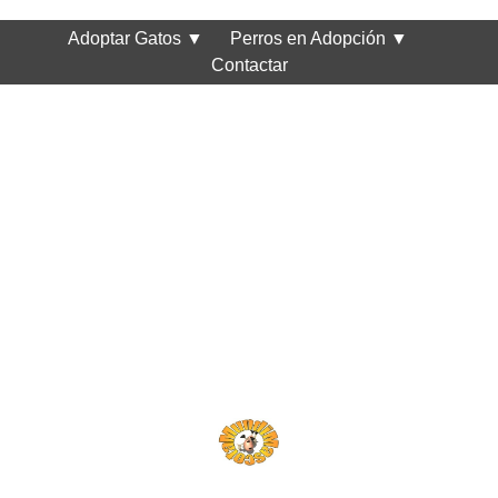
Adoptar Gatos
▼
Perros en Adopción
▼
Contactar