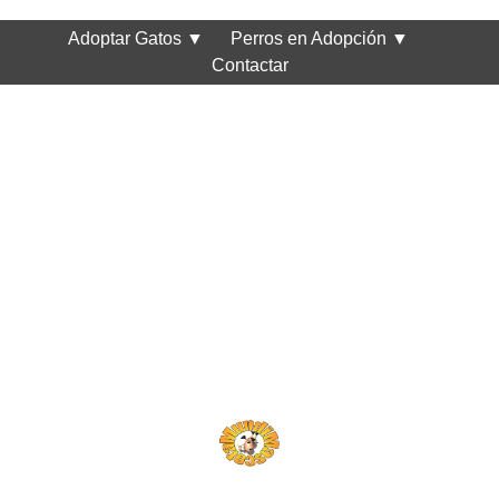
Adoptar Gatos
▼
Perros en Adopción
▼
Contactar