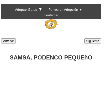
▼
Adoptar Gatos
Perros en Adopción
▼
Contactar
Anterior
Siguiente
SAMSA, PODENCO PEQUEñO