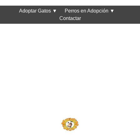
Adoptar Gatos
▼
Perros en Adopción
▼
Contactar