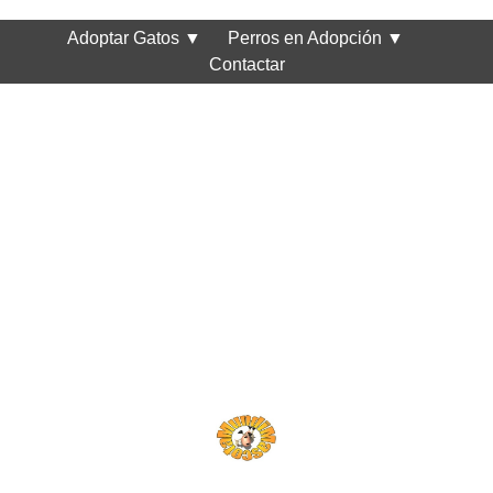
Adoptar Gatos
▼
Perros en Adopción
▼
Contactar