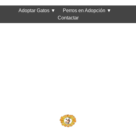
Adoptar Gatos
▼
Perros en Adopción
▼
Contactar