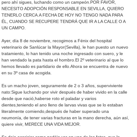
pero ahí sigues, luchando como un campeón.POR FAVOR,
NECESITO ADOPCIÓN RESPONSABLE EN SEVILLA, QUIERO
TENERLO CERCA.A FECHA DE HOY NO TENGO NADA PARA
ÉL, CUANDO SE RECUPERE TENDRÁ QUE IR A LA CALLE O A
UN CAMPO.
Ayer, día 8 de noviembre, recogimos a Fénix del hospital
veterinario de Sanlúcar la Mayor(Sevilla), le han puesto un nuevo
tratamiento, lo han tenido una noche ingresado con suero, y le
han vendado la pata hasta el hombro.El 2º veterinario al que lo
hemos llevado es partidario de ello.Ahora se encuentra de nuevo
en su 3º casa de acogida.
Es un macho joven, seguramente de 2 o 3 años, superviviente
nato:Sigue luchando por vivir después de haber vivido en la calle
desde que nació,haberse roto el paladar y varios
dientes,teniendo el ano lleno de larvas vivas que se lo estaban
literalmente comiendo,después de haber superado una
neumonía, de tener varias fracturas en la mano derecha, aún así,
quiere vivir, MERECE UNA VIDA MEJOR.