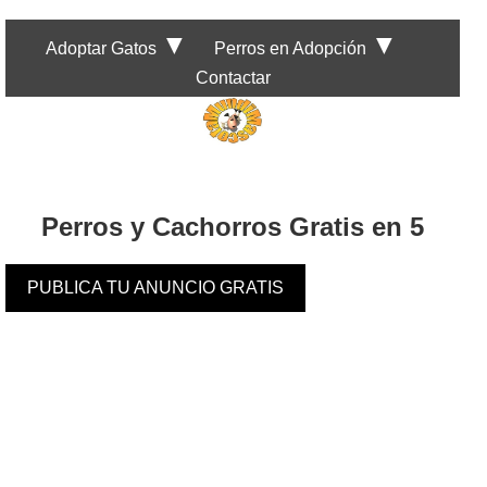
▼
▼
Adoptar Gatos
Perros en Adopción
Contactar
Perros y Cachorros Gratis en 5
PUBLICA TU ANUNCIO GRATIS