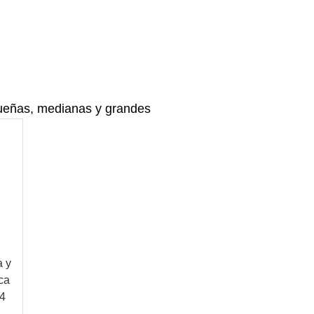
ueñas, medianas y grandes
a y
ca
 4