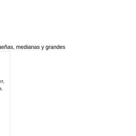
ueñas, medianas y grandes
r,
a.