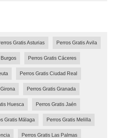
erros Gratis Asturias
Perros Gratis Avila
s Burgos
Perros Gratis Cáceres
euta
Perros Gratis Ciudad Real
 Girona
Perros Gratis Granada
atis Huesca
Perros Gratis Jaén
s Gratis Málaga
Perros Gratis Melilla
encia
Perros Gratis Las Palmas