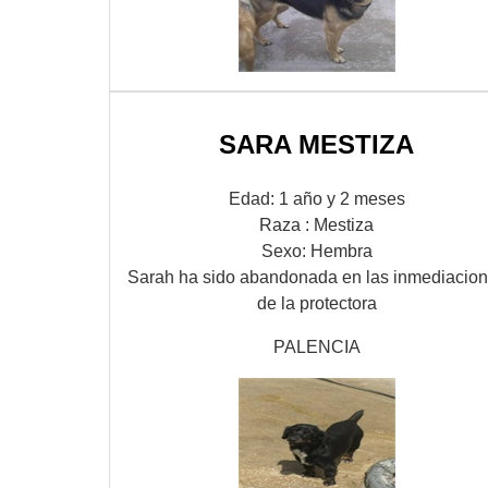
SARA MESTIZA
Edad: 1 año y 2 meses
Raza : Mestiza
Sexo: Hembra
Sarah ha sido abandonada en las inmediacio
de la protectora
PALENCIA