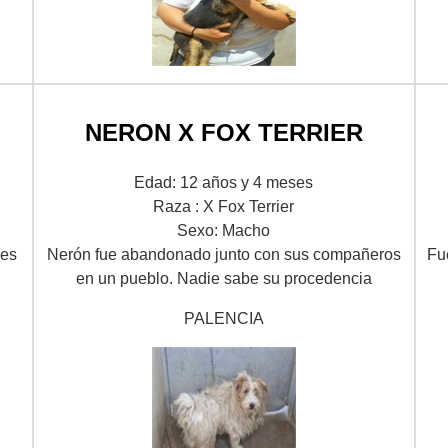
NERON X FOX TERRIER
Edad: 12 años y 4 meses
Raza : X Fox Terrier
Sexo: Macho
nes
Nerón fue abandonado junto con sus compañeros
Fu
en un pueblo. Nadie sabe su procedencia
PALENCIA