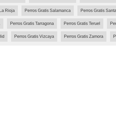
La Rioja
Perros Gratis Salamanca
Perros Gratis Sant
a
Perros Gratis Tarragona
Perros Gratis Teruel
Per
lid
Perros Gratis Vizcaya
Perros Gratis Zamora
P