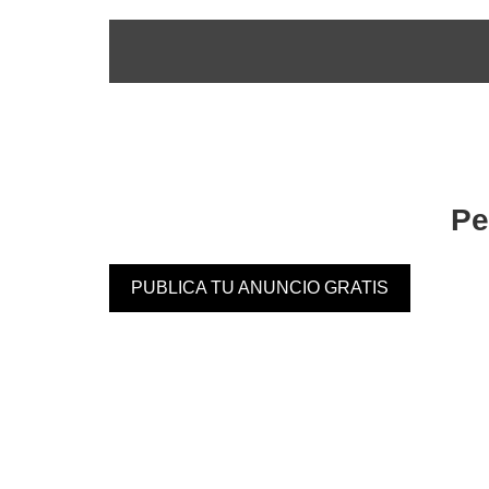
Pe
PUBLICA TU ANUNCIO GRATIS