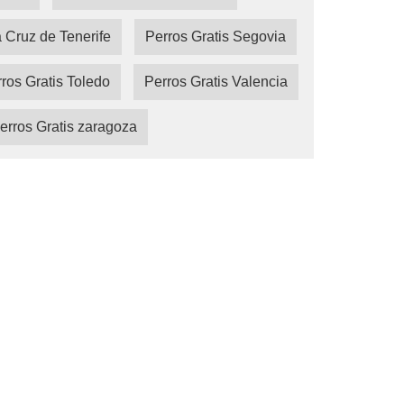
a Cruz de Tenerife
Perros Gratis Segovia
ros Gratis Toledo
Perros Gratis Valencia
erros Gratis zaragoza