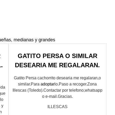
ueñas, medianas y grandes
R
GATITO PERSA O SIMILAR
.
DESEARIA ME REGALARAN.
Gatito Persa cachorrito desearia me regalaran,o
similar.Para
adoptar
lo.Paso a recoger.Zona
ida
Illescas (Toledo).Contactar por telefono,whatsapp
que
o e-mail.Gracias.
lo
 y
ILLESCAS
n