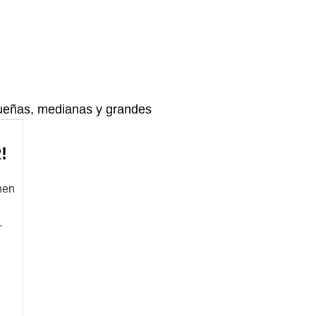
ueñas, medianas y grandes
!
nen
.