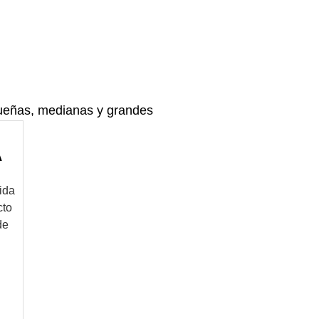
ueñas, medianas y grandes
A
ida
cto
de